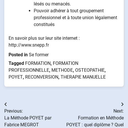
lésés ou menacés.
Pouvoir adhérer à tout groupement
professionnel et à toute union légalement
constitués
En savoir plus sur leur site internet :
http://www.snepp.fr
Posted in
Se former
Tagged
FORMATION
,
FORMATION
PROFESSIONNELLE
,
METHODE
,
OSTEOPATHIE
,
POYET
,
RECONVERSION
,
THERAPIE MANUELLE
Navigation
Previous:
Next:
de
La Méthode POYET par
Formation en Méthode
Fabrice MEGROT
POYET : quel diplôme ? Quel
l’article