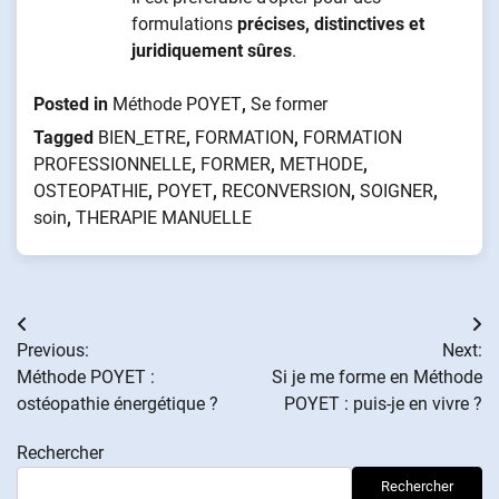
formulations
précises, distinctives et
juridiquement sûres
.
Posted in
Méthode POYET
,
Se former
Tagged
BIEN_ETRE
,
FORMATION
,
FORMATION
PROFESSIONNELLE
,
FORMER
,
METHODE
,
OSTEOPATHIE
,
POYET
,
RECONVERSION
,
SOIGNER
,
soin
,
THERAPIE MANUELLE
Navigation
Previous:
Next:
de
Méthode POYET :
Si je me forme en Méthode
ostéopathie énergétique ?
POYET : puis-je en vivre ?
l’article
Rechercher
Rechercher