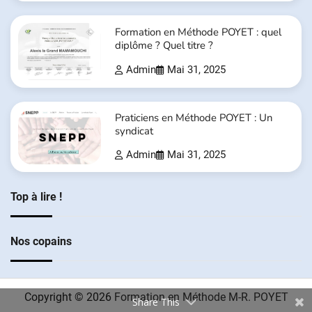
Formation en Méthode POYET : quel
diplôme ? Quel titre ?
Admin
Mai 31, 2025
Praticiens en Méthode POYET : Un
syndicat
Admin
Mai 31, 2025
Top à lire !
Nos copains
Copyright © 2026
Formation en Méthode M-R. POYET
Share This